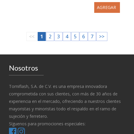
AGREGAR
<<
1
2
3
4
5
6
7
>>
Nosotros
Torniflash, S.A. de C.V. es una empresa innovadora
comprometida con sus clientes, con más de 30 años de
experiencia en el mercado, ofreciendo a nuestros clientes
mayoristas y minoristas todo el respaldo en el ramo de
sujeción y ferretero.
Síguenos para promociones especiales: