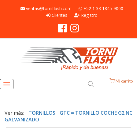
ventas@torniflash.com
+52 1 33 1845-9000
Clientes
Registro
Mi carrito
Toggle
navigation
Ver más:
TORNILLOS
GTC = TORNILLO COCHE G2 NC
GALVANIZADO