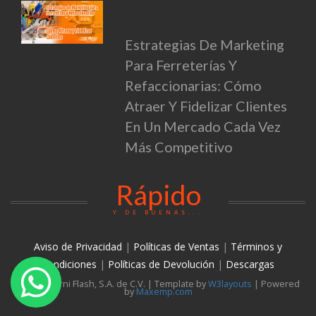
Estrategias De Marketing
Para Ferreterías Y
Refaccionarias: Cómo
Atraer Y Fidelizar Clientes
En Un Mercado Cada Vez
Más Competitivo
Rápido
Y DE BUENAS...
Aviso de Privacidad
|
Políticas de Ventas
|
Términos y
condiciones
|
Políticas de Devolución
|
Descargas
© 2026 Torni Flash, S.A. de C.V. | Template by
W3layouts
| Powered
by
Maxemp.com