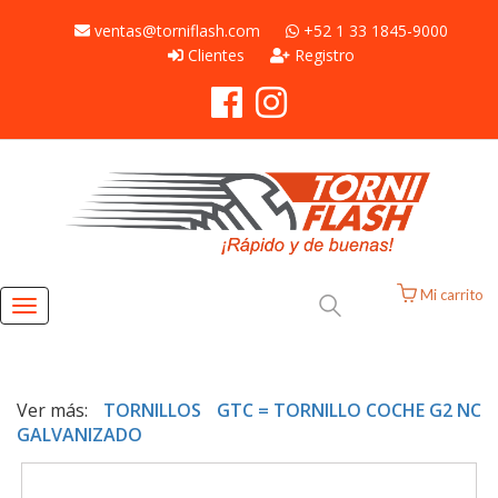
ventas@torniflash.com
+52 1 33 1845-9000
Clientes
Registro
Mi carrito
Toggle
navigation
Ver más:
TORNILLOS
GTC = TORNILLO COCHE G2 NC
GALVANIZADO