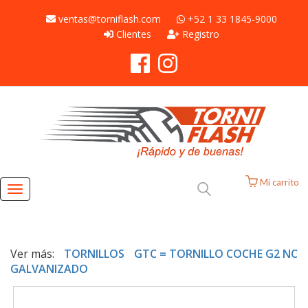
ventas@torniflash.com
+52 1 33 1845-9000
Clientes
Registro
Mi carrito
Toggle
navigation
Ver más:
TORNILLOS
GTC = TORNILLO COCHE G2 NC
GALVANIZADO