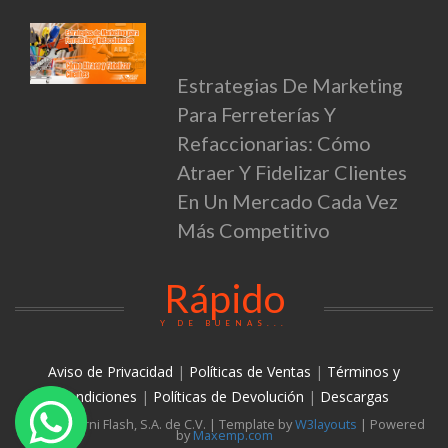
Estrategias De Marketing
Para Ferreterías Y
Refaccionarias: Cómo
Atraer Y Fidelizar Clientes
En Un Mercado Cada Vez
Más Competitivo
Rápido
Y DE BUENAS...
Aviso de Privacidad
|
Políticas de Ventas
|
Términos y
condiciones
|
Políticas de Devolución
|
Descargas
© 2026 Torni Flash, S.A. de C.V. | Template by
W3layouts
| Powered
by
Maxemp.com