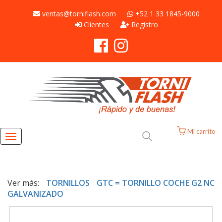
ventas@torniflash.com
+52 1 33 1845-9000
Clientes
Registro
Mi carrito
Toggle
navigation
Ver más:
TORNILLOS
GTC = TORNILLO COCHE G2 NC
GALVANIZADO