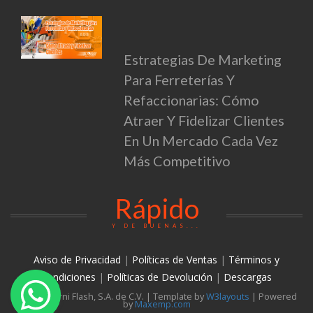
Estrategias De Marketing
Para Ferreterías Y
Refaccionarias: Cómo
Atraer Y Fidelizar Clientes
En Un Mercado Cada Vez
Más Competitivo
Rápido
Y DE BUENAS...
Aviso de Privacidad
|
Políticas de Ventas
|
Términos y
condiciones
|
Políticas de Devolución
|
Descargas
© 2026 Torni Flash, S.A. de C.V. | Template by
W3layouts
| Powered
by
Maxemp.com