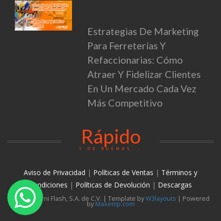
Estrategias De Marketing
Para Ferreterías Y
Refaccionarias: Cómo
Atraer Y Fidelizar Clientes
En Un Mercado Cada Vez
Más Competitivo
Rápido
Y DE BUENAS...
Aviso de Privacidad
|
Políticas de Ventas
|
Términos y
condiciones
|
Políticas de Devolución
|
Descargas
© 2026 Torni Flash, S.A. de C.V. | Template by
W3layouts
| Powered
by
Maxemp.com