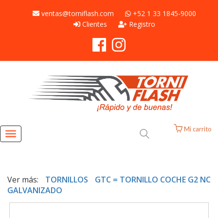
ventas@torniflash.com
+52 1 33 1845-9000
Clientes
Registro
Mi carrito
Toggle
navigation
Ver más:
TORNILLOS
GTC = TORNILLO COCHE G2 NC
GALVANIZADO