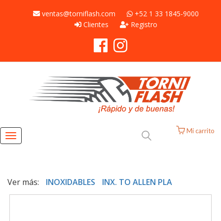
ventas@torniflash.com
+52 1 33 1845-9000
Clientes
Registro
Mi carrito
Toggle
navigation
Ver más:
INOXIDABLES
INX. TO ALLEN PLA