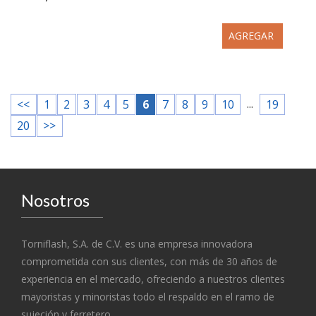
AGREGAR
...
<<
1
2
3
4
5
6
7
8
9
10
19
20
>>
Nosotros
Torniflash, S.A. de C.V. es una empresa innovadora
comprometida con sus clientes, con más de 30 años de
experiencia en el mercado, ofreciendo a nuestros clientes
mayoristas y minoristas todo el respaldo en el ramo de
sujeción y ferretero.