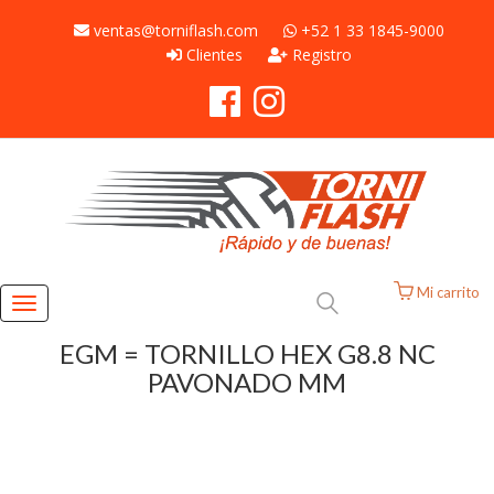
ventas@torniflash.com
+52 1 33 1845-9000
Clientes
Registro
Mi carrito
Toggle
navigation
EGM = TORNILLO HEX G8.8 NC
PAVONADO MM