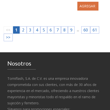
AGREGAR
...
<<
1
2
3
4
5
6
7
8
9
60
61
>>
Nosotros
Torniflash, S.A. de C.V. es una empresa innovadora
comprometida con sus clientes, con más de 30 años de
experiencia en el mercado, ofreciendo a nuestros clientes
mayoristas y minoristas todo el respaldo en el ramo de
sujeción y ferretero.
Síguenos para promociones especiales: