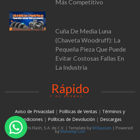
Más Competitivo
Cuña De Media Luna
(Chaveta Woodruff): La
Pequeña Pieza Que Puede
Evitar Costosas Fallas En
La Industria
Rápido
Y DE BUENAS...
Aviso de Privacidad
|
Políticas de Ventas
|
Términos y
condiciones
|
Políticas de Devolución
|
Descargas
© 2026 Torni Flash, S.A. de C.V. | Template by
W3layouts
| Powered
by
Maxemp.com