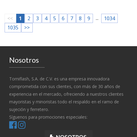
...
<<
1
2
3
4
5
6
7
8
9
1034
1035
>>
Nosotros
Torniflash, S.A. de C.V. es una empresa innovadora
comprometida con sus clientes, con más de 30 años de
experiencia en el mercado, ofreciendo a nuestros clientes
mayoristas y minoristas todo el respaldo en el ramo de
sujeción y ferretero.
Síguenos para promociones especiales: