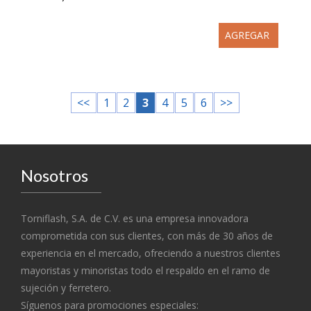
AGREGAR
<<
1
2
3
4
5
6
>>
Nosotros
Torniflash, S.A. de C.V. es una empresa innovadora
comprometida con sus clientes, con más de 30 años de
experiencia en el mercado, ofreciendo a nuestros clientes
mayoristas y minoristas todo el respaldo en el ramo de
sujeción y ferretero.
Síguenos para promociones especiales: