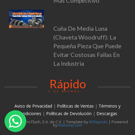
Más Competitivo
Cuña De Media Luna
(Chaveta Woodruff): La
Pequeña Pieza Que Puede
Evitar Costosas Fallas En
La Industria
Rápido
Y DE BUENAS...
Aviso de Privacidad
|
Políticas de Ventas
|
Términos y
condiciones
|
Políticas de Devolución
|
Descargas
© 2026 Torni Flash, S.A. de C.V. | Template by
W3layouts
| Powered
by
Maxemp.com