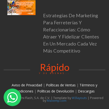
Estrategias De Marketing
Para Ferreterías Y
Refaccionarias: Cómo
Atraer Y Fidelizar Clientes
En Un Mercado Cada Vez
Más Competitivo
Rápido
Y DE BUENAS...
Aviso de Privacidad
|
Políticas de Ventas
|
Términos y
condiciones
|
Políticas de Devolución
|
Descargas
© 2026 Torni Flash, S.A. de C.V. | Template by
W3layouts
| Powered
by
Maxemp.com