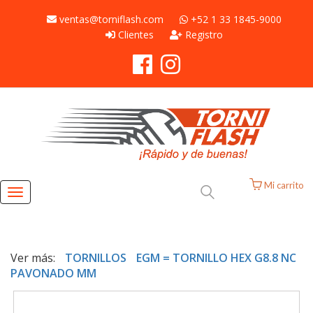
ventas@torniflash.com
+52 1 33 1845-9000
Clientes
Registro
Mi carrito
Toggle
navigation
Ver más:
TORNILLOS
EGM = TORNILLO HEX G8.8 NC
PAVONADO MM