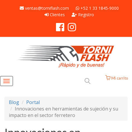
ventas@torniflash.com
+52 1 33 1845-9000
Clientes
Registro
Mi carrito
Toggle
navigation
Blog
Portal
Innovaciones en herramientas de sujeción y su
impacto en el sector ferretero